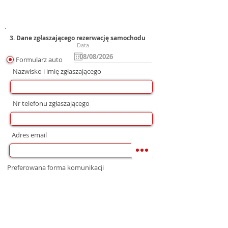
3. Dane zgłaszającego rezerwację samochodu
Data
Formularz auto
Nazwisko i imię zgłaszającego
Nr telefonu zgłaszającego
Adres email
Preferowana forma komunikacji
bez preferencji
Mail
WhatsApp
Telefon
Zgoda na wysłanie Oferty
Wyrażam zgodę na przetwarzanie moich