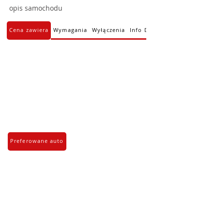
opis samochodu
Cena zawiera
Wymagania
Wyłączenia
Info Dodatkowe
Preferowane auto