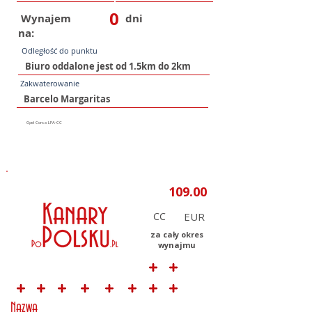
0
Wynajem
dni
na:
Odległość do punktu
Zakwaterowanie
CC
za cały okres
wynajmu
Nazwa