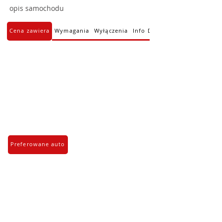
opis samochodu
Cena zawiera
Wymagania
Wyłączenia
Info Dodatkowe
Preferowane auto