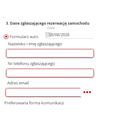
3. Dane zgłaszającego rezerwację samochodu
Data
Formularz auto
Nazwisko i imię zgłaszającego
Nr telefonu zgłaszającego
Adres email
Preferowana forma komunikacji
bez preferencji
Mail
WhatsApp
Telefon
Zgoda na wysłanie Oferty
Wyrażam zgodę na przetwarzanie moich