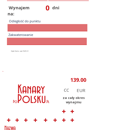
0
Wynajem
dni
na:
Odległość do punktu
Zakwaterowanie
CC
za cały okres
wynajmu
Nazwa