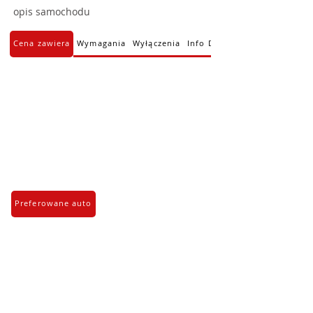
opis samochodu
Cena zawiera
Wymagania
Wyłączenia
Info Dodatkowe
Preferowane auto