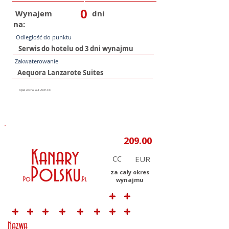
0
Wynajem
dni
na:
Odległość do punktu
Zakwaterowanie
CC
za cały okres
wynajmu
Nazwa