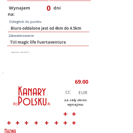
0
Wynajem
dni
na:
Odległość do punktu
Zakwaterowanie
CC
za cały okres
wynajmu
Nazwa