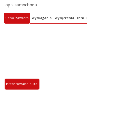
opis samochodu
Cena zawiera
Wymagania
Wyłączenia
Info Dodatkowe
Preferowane auto