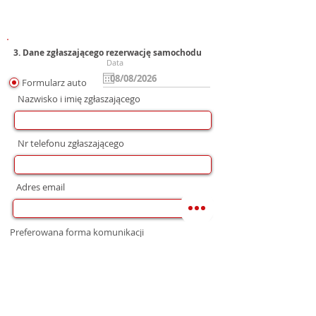
3. Dane zgłaszającego rezerwację samochodu
Data
Formularz auto
Nazwisko i imię zgłaszającego
Nr telefonu zgłaszającego
Adres email
Preferowana forma komunikacji
bez preferencji
Mail
WhatsApp
Telefon
Zgoda na wysłanie Oferty
Wyrażam zgodę na przetwarzanie moich