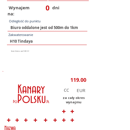
0
Wynajem
dni
na:
Odległość do punktu
Zakwaterowanie
CC
za cały okres
wynajmu
Nazwa