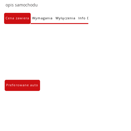
opis samochodu
Cena zawiera
Wymagania
Wyłączenia
Info Dodatkowe
Preferowane auto