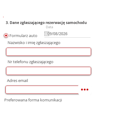
3. Dane zgłaszającego rezerwację samochodu
Data
Formularz auto
Nazwisko i imię zgłaszającego
Nr telefonu zgłaszającego
Adres email
Preferowana forma komunikacji
bez preferencji
Mail
WhatsApp
Telefon
Zgoda na wysłanie Oferty
Wyrażam zgodę na przetwarzanie moich