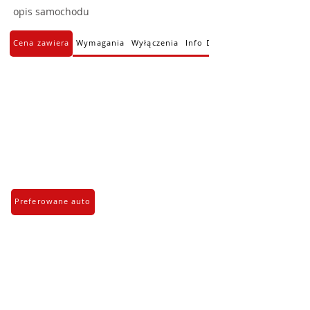
opis samochodu
Cena zawiera
Wymagania
Wyłączenia
Info Dodatkowe
Preferowane auto