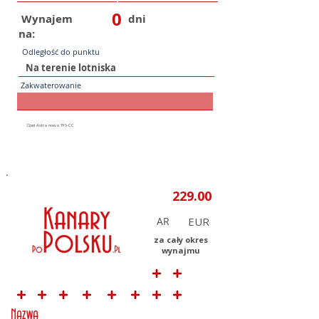
0
Wynajem
dni
na:
Odległość do punktu
Zakwaterowanie
AR
za cały okres
wynajmu
Nazwa