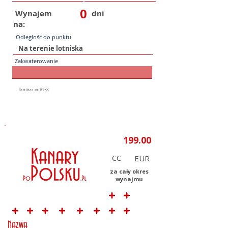
0
Wynajem
dni
na:
Odległość do punktu
Zakwaterowanie
CC
za cały okres
wynajmu
Nazwa