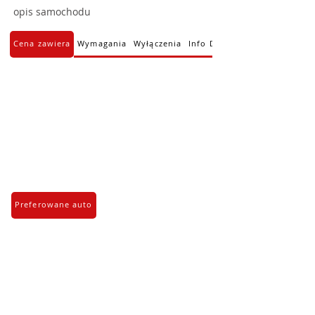
opis samochodu
Cena zawiera
Wymagania
Wyłączenia
Info Dodatkowe
Preferowane auto