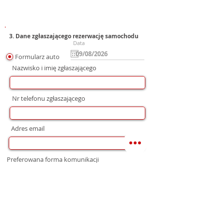
3. Dane zgłaszającego rezerwację samochodu
Data
Formularz auto
Nazwisko i imię zgłaszającego
Nr telefonu zgłaszającego
Adres email
Preferowana forma komunikacji
bez preferencji
Mail
WhatsApp
Telefon
Zgoda na wysłanie Oferty
Wyrażam zgodę na przetwarzanie moich