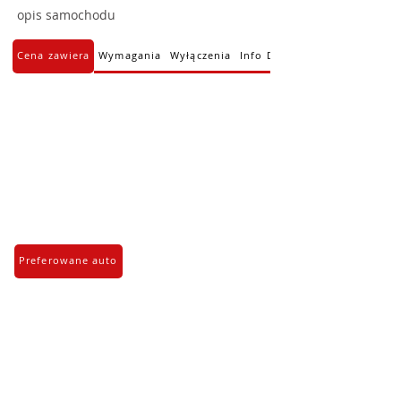
opis samochodu
Cena zawiera
Wymagania
Wyłączenia
Info Dodatkowe
Preferowane auto