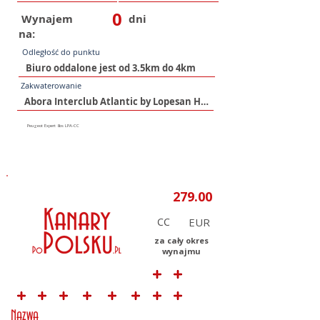
0
Wynajem
dni
na:
Odległość do punktu
Zakwaterowanie
CC
za cały okres
wynajmu
Nazwa