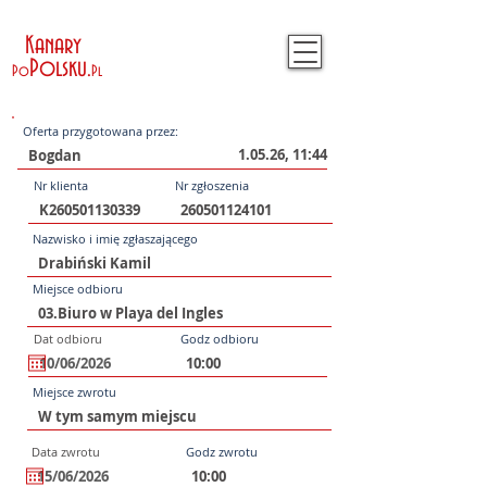
Kanary
Polsku
.
Po
Pl
Oferta przygotowana przez:
1.05.26, 11:44
Nr klienta
Nr zgłoszenia
Nazwisko i imię zgłaszającego
Miejsce odbioru
Dat odbioru
Godz odbioru
Miejsce zwrotu
Data zwrotu
Godz zwrotu