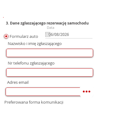
3. Dane zgłaszającego rezerwację samochodu
Data
Formularz auto
Nazwisko i imię zgłaszającego
Nr telefonu zgłaszającego
Adres email
Preferowana forma komunikacji
bez preferencji
Mail
WhatsApp
Telefon
Zgoda na wysłanie Oferty
Wyrażam zgodę na przetwarzanie moich