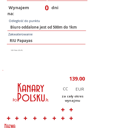
0
Wynajem
dni
na:
Odległość do punktu
Zakwaterowanie
CC
za cały okres
wynajmu
Nazwa