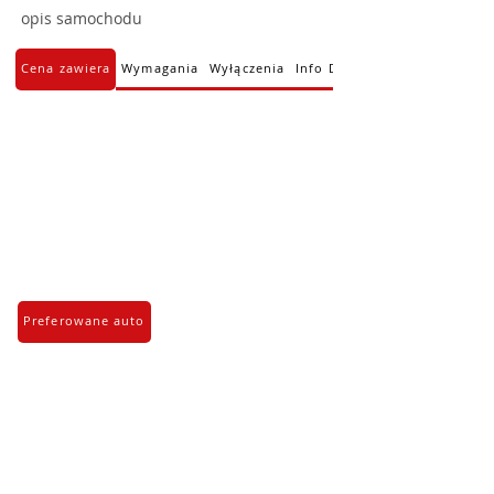
opis samochodu
Cena zawiera
Wymagania
Wyłączenia
Info Dodatkowe
Preferowane auto