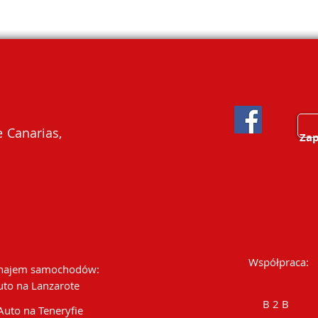
 Canarias,
Zap
Współpraca:
ajem samochodów:
uto na Lanzarote
B 2 B
Auto na Teneryfie