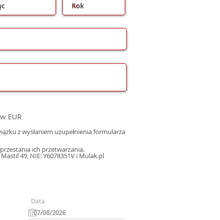
 w EUR
ązku z wysłaniem uzupełnienia formularza
rzestania ich przetwarzania.
astil 49, NIE: Y6078351V i Mulak.pl
Data