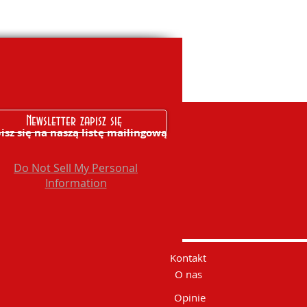
Newsletter zapisz się
isz się na naszą listę mailingową
Do Not Sell My Personal
Information
Kontakt
O nas
Opinie