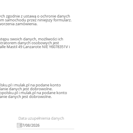
h zgodnie z ustawą o ochronie danych
m samochodu przez niniejszy formularz.
worzenia zamówienia.
tępu swoich danych, możliwości ich
istratorem danych osobowych jest
le Mastil 49 Lanzarote NIE Y6078351V i
sku.pl i mulak.pl na podane konto
icznej, oraz sms, mms na podany numer telefonu, a także na inne konta poczty elektronicznej. Podanie danych jest dobrowolne.
polsku.pl i mulak.pl na podane konto
danie danych jest dobrowolne.
Data uzupełnienia danych