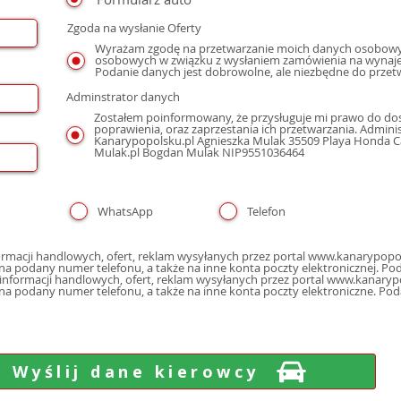
Zgoda na wysłanie Oferty
Wyrażam zgodę na przetwarzanie moich danych osobowyc
osobowych w związku z wysłaniem zamówienia na wynaje
Podanie danych jest dobrowolne, ale niezbędne do przet
Adminstrator danych
Zostałem poinformowany, że przysługuje mi prawo do dos
poprawienia, oraz zaprzestania ich przetwarzania. Admin
Kanarypopolsku.pl Agnieszka Mulak 35509 Playa Honda Cal
Mulak.pl Bogdan Mulak NIP9551036464
WhatsApp
Telefon
macji handlowych, ofert, reklam wysyłanych przez portal www.kanarypopol
poczty elektron
nformacji handlowych, ofert, reklam wysyłanych przez portal www.kanarypo
 na podany numer telefonu, a także na inne konta poczty elektroniczne. Po
Wyślij dane kierowcy