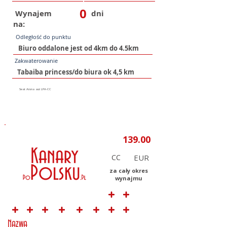
0
Wynajem
dni
na:
Odległość do punktu
Zakwaterowanie
CC
za cały okres
wynajmu
Nazwa