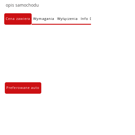
opis samochodu
Cena zawiera
Wymagania
Wyłączenia
Info Dodatkowe
Preferowane auto