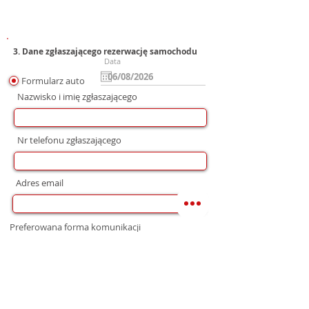
3. Dane zgłaszającego rezerwację samochodu
Data
Formularz auto
Nazwisko i imię zgłaszającego
Nr telefonu zgłaszającego
Adres email
Preferowana forma komunikacji
bez preferencji
Mail
WhatsApp
Telefon
Zgoda na wysłanie Oferty
Wyrażam zgodę na przetwarzanie moich