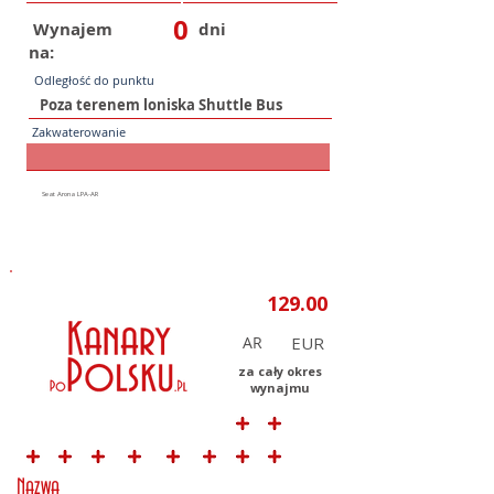
0
Wynajem
dni
na:
Odległość do punktu
Zakwaterowanie
AR
za cały okres
wynajmu
Nazwa