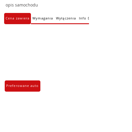
opis samochodu
Cena zawiera
Wymagania
Wyłączenia
Info Dodatkowe
Preferowane auto