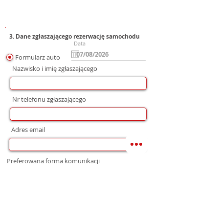
3. Dane zgłaszającego rezerwację samochodu
Data
Formularz auto
Nazwisko i imię zgłaszającego
Nr telefonu zgłaszającego
Adres email
Preferowana forma komunikacji
bez preferencji
Mail
WhatsApp
Telefon
Zgoda na wysłanie Oferty
Wyrażam zgodę na przetwarzanie moich