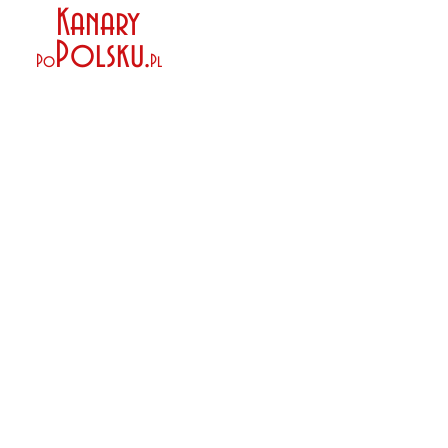
Kanary
Polsku
.
Po
Pl