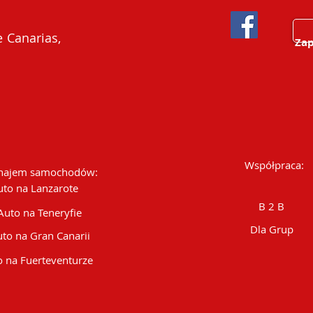
 Canarias,
Zap
Współpraca:
ajem samochodów:
uto na Lanzarote
B 2 B
Auto na Teneryfie
Dla Grup
to na Gran Canarii
 na Fuerteventurze