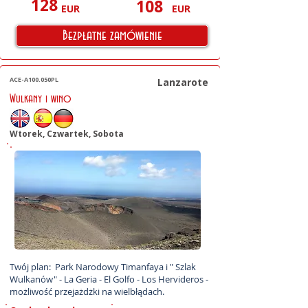
128
108
EUR
EUR
Bezpłatne zamówienie
ACE-A100.050PL
Lanzarote
Wulkany i wino
Wtorek, Czwartek, Sobota
Twój plan:  Park Narodowy Timanfaya i " Szlak 
Wulkanów" - La Geria - El Golfo - Los Hervideros - 
możliwość przejażdżki na wielbłądach.