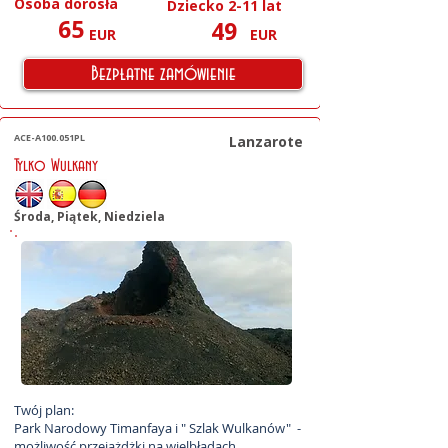
Osoba dorosła
Dziecko 2-11 lat
65
49
EUR
EUR
Bezpłatne zamówienie
ACE-A100.051PL
Lanzarote
Tylko Wulkany
Środa, Piątek, Niedziela
Twój plan:

Park Narodowy Timanfaya i " Szlak Wulkanów"  - 
możliwość przejażdżki na wielbłądach.