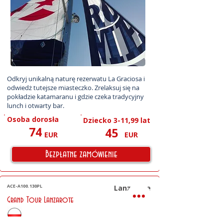
Odkryj unikalną naturę rezerwatu La Graciosa i 
odwiedż tutejsze miasteczko. Zrelaksuj się na 
pokładzie katamaranu i gdzie czeka tradycyjny 
lunch i otwarty bar.
Osoba dorosła
Dziecko 3-11,99 lat
74
45
EUR
EUR
Bezpłatne zamówienie
ACE-A100.130PL
Lanzarote
Grand Tour Lanzarote