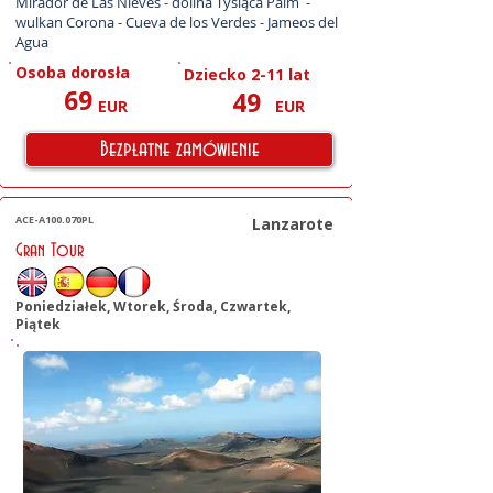
Mirador de Las Nieves - dolina Tysiąca Palm  - 
wulkan Corona - Cueva de los Verdes - Jameos del 
Agua
Osoba dorosła
Dziecko 2-11 lat
69
49
EUR
EUR
Bezpłatne zamówienie
ACE-A100.070PL
Lanzarote
Gran Tour
Poniedziałek, Wtorek, Środa, Czwartek,
Piątek