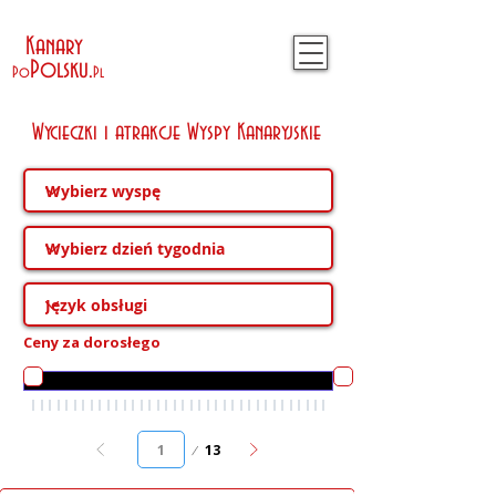
Kanary
Polsku
.
Po
Pl
Wycieczki i atrakcje Wyspy Kanaryjskie
Ceny za dorosłego
Podstrona
13
1