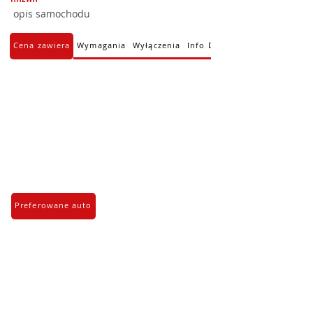
opis samochodu
Cena zawiera
Wymagania
Wyłączenia
Info Dodatkowe
Preferowane auto