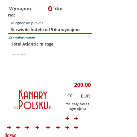
0
Wynajem
dni
na:
Odległość do punktu
Zakwaterowanie
CC
za cały okres
wynajmu
Nazwa