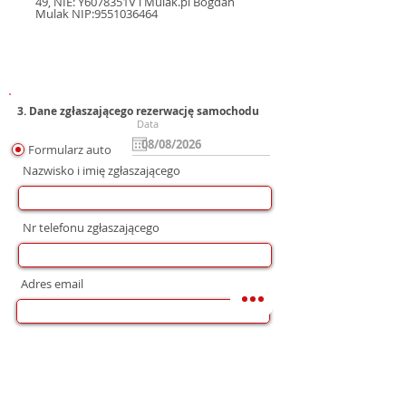
49, NIE: Y6078351V i Mulak.pl Bogdan
Mulak NIP:9551036464
3. Dane zgłaszającego rezerwację samochodu
Data
Formularz auto
Nazwisko i imię zgłaszającego
Nr telefonu zgłaszającego
Adres email
Preferowana forma komunikacji
bez preferencji
Mail
WhatsApp
Telefon