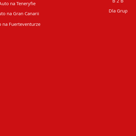
B 2 B
Auto na Teneryfie
Dla Grup
to na Gran Canarii
 na Fuerteventurze