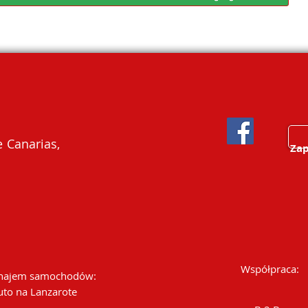
 Canarias,
Zap
Współpraca:
ajem samochodów:
uto na Lanzarote