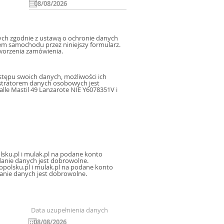
h zgodnie z ustawą o ochronie danych
m samochodu przez niniejszy formularz.
worzenia zamówienia.
tępu swoich danych, możliwości ich
istratorem danych osobowych jest
le Mastil 49 Lanzarote NIE Y6078351V i
sku.pl i mulak.pl na podane konto
icznej, oraz sms, mms na podany numer telefonu, a także na inne konta poczty elektronicznej. Podanie danych jest dobrowolne.
polsku.pl i mulak.pl na podane konto
danie danych jest dobrowolne.
Data uzupełnienia danych