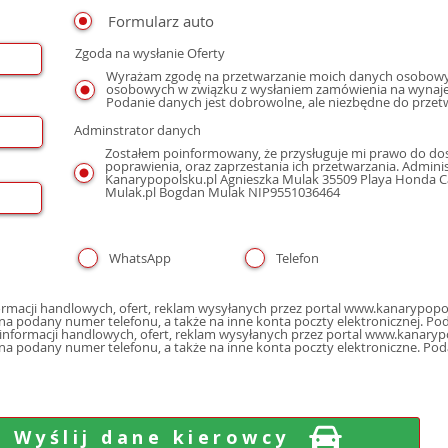
Formularz auto
Zgoda na wysłanie Oferty
Wyrażam zgodę na przetwarzanie moich danych osobowyc
osobowych w związku z wysłaniem zamówienia na wynaje
Podanie danych jest dobrowolne, ale niezbędne do przet
Adminstrator danych
Zostałem poinformowany, że przysługuje mi prawo do dos
poprawienia, oraz zaprzestania ich przetwarzania. Admin
Kanarypopolsku.pl Agnieszka Mulak 35509 Playa Honda Cal
Mulak.pl Bogdan Mulak NIP9551036464
WhatsApp
Telefon
macji handlowych, ofert, reklam wysyłanych przez portal www.kanarypopol
poczty elektron
nformacji handlowych, ofert, reklam wysyłanych przez portal www.kanarypo
 na podany numer telefonu, a także na inne konta poczty elektroniczne. Po
Wyślij dane kierowcy