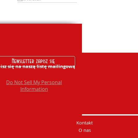
Newsletter zapisz się
isz się na naszą listę mailingową
Do Not Sell My Personal
Information
Kontakt
O nas