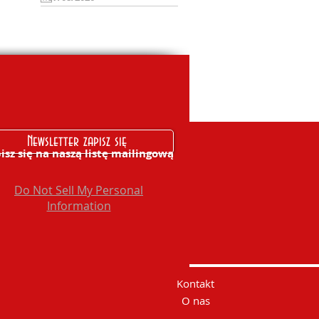
Newsletter zapisz się
isz się na naszą listę mailingową
Do Not Sell My Personal
Information
Kontakt
O nas