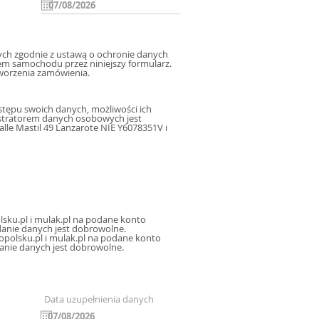
h zgodnie z ustawą o ochronie danych
m samochodu przez niniejszy formularz.
worzenia zamówienia.
tępu swoich danych, możliwości ich
istratorem danych osobowych jest
le Mastil 49 Lanzarote NIE Y6078351V i
sku.pl i mulak.pl na podane konto
icznej, oraz sms, mms na podany numer telefonu, a także na inne konta poczty elektronicznej. Podanie danych jest dobrowolne.
polsku.pl i mulak.pl na podane konto
danie danych jest dobrowolne.
Data uzupełnienia danych