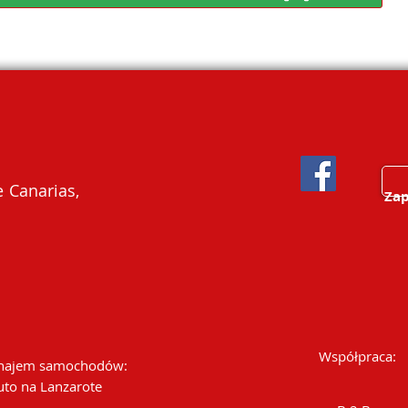
 Canarias,
Zap
Współpraca:
ajem samochodów:
uto na Lanzarote