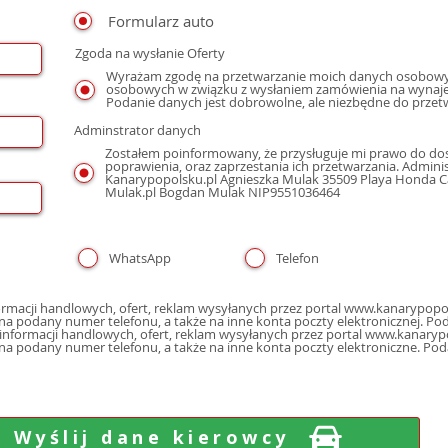
Formularz auto
Zgoda na wysłanie Oferty
Wyrażam zgodę na przetwarzanie moich danych osobowyc
osobowych w związku z wysłaniem zamówienia na wynaje
Podanie danych jest dobrowolne, ale niezbędne do przet
Adminstrator danych
Zostałem poinformowany, że przysługuje mi prawo do dos
poprawienia, oraz zaprzestania ich przetwarzania. Admin
Kanarypopolsku.pl Agnieszka Mulak 35509 Playa Honda Cal
Mulak.pl Bogdan Mulak NIP9551036464
WhatsApp
Telefon
macji handlowych, ofert, reklam wysyłanych przez portal www.kanarypopol
poczty elektron
nformacji handlowych, ofert, reklam wysyłanych przez portal www.kanarypo
 na podany numer telefonu, a także na inne konta poczty elektroniczne. Po
Wyślij dane kierowcy