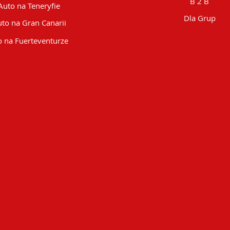
B 2 B
Auto na Teneryfie
Dla Grup
to na Gran Canarii
 na Fuerteventurze