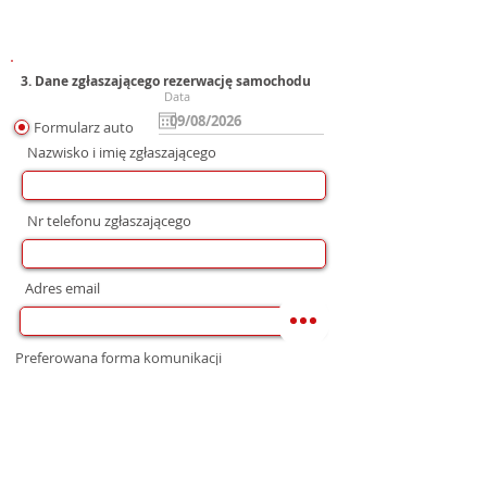
3. Dane zgłaszającego rezerwację samochodu
Data
Formularz auto
Nazwisko i imię zgłaszającego
Nr telefonu zgłaszającego
Adres email
Preferowana forma komunikacji
bez preferencji
Mail
WhatsApp
Telefon
Zgoda na wysłanie Oferty
Wyrażam zgodę na przetwarzanie moich