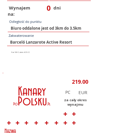
0
Wynajem
dni
na:
Odległość do punktu
Zakwaterowanie
PC
za cały okres
wynajmu
Nazwa