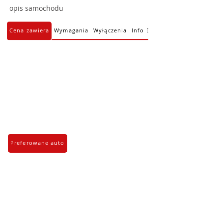
opis samochodu
Cena zawiera
Wymagania
Wyłączenia
Info Dodatkowe
Preferowane auto