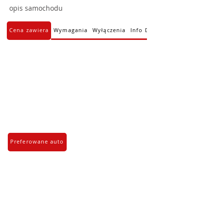
opis samochodu
Cena zawiera
Wymagania
Wyłączenia
Info Dodatkowe
Preferowane auto