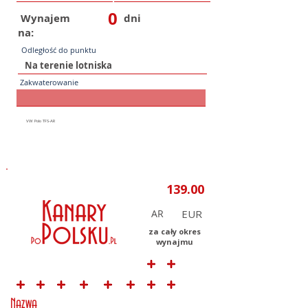
0
Wynajem
dni
na:
Odległość do punktu
Zakwaterowanie
AR
za cały okres
wynajmu
Nazwa