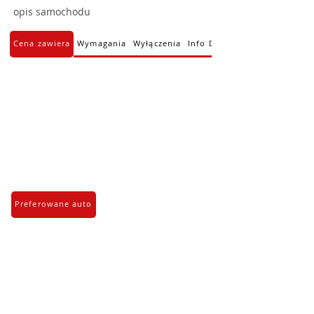
opis samochodu
Cena zawiera
Wymagania
Wyłączenia
Info Dodatkowe
Preferowane auto