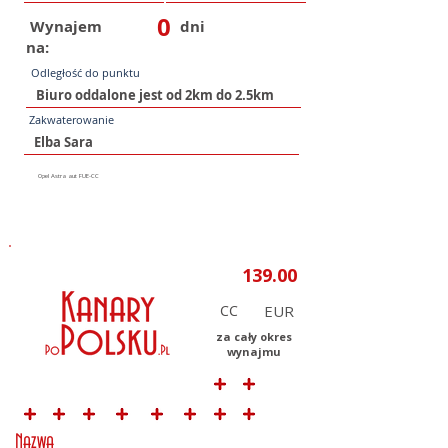
0
Wynajem
dni
na:
Odległość do punktu
Zakwaterowanie
CC
za cały okres
wynajmu
Nazwa