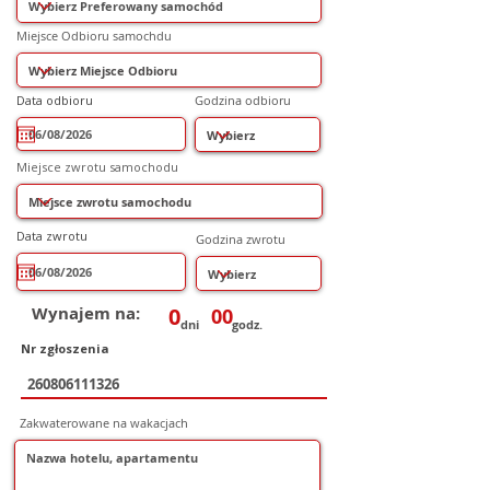
Miejsce Odbioru samochdu
r
Data odbioru
*
Godzina odbioru
e
q
u
i
r
Miejsce zwrotu samochodu
e
d
r
Data zwrotu
*
Godzina zwrotu
e
q
u
i
r
e
Wynajem na:
0
00
d
dni
godz.
Nr zgłoszenia
Zakwaterowane na wakacjach