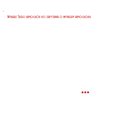
Wybierz Trzeci samochód do zapytania o wynajem samochodu
Nasi klienci zapłacili za 7 dni
wynajmu*
Najtaniej
EUR