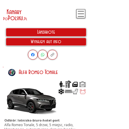
Kanary
Polsku
.
Po
Pl
Lanzarote
Wynajem aut info
Alfa Romeo Tonale
Odbiór: lotnisko-biuro-hotel-port
Alfa Romeo Tonale, 5 drzwi, 5 miejsc, radio,