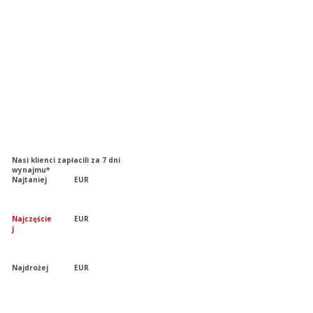
Nasi klienci zapłacili za 7 dni
wynajmu*
Najtaniej
EUR
Najczęście
EUR
j
Najdrożej
EUR