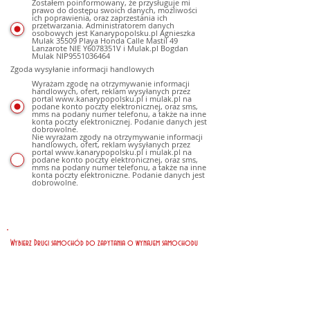
Zostałem poinformowany, że przysługuje mi
prawo do dostępu swoich danych, możliwości
ich poprawienia, oraz zaprzestania ich
przetwarzania. Administratorem danych
osobowych jest Kanarypopolsku.pl Agnieszka
Mulak 35509 Playa Honda Calle Mastil 49
Lanzarote NIE Y6078351V i Mulak.pl Bogdan
Mulak NIP9551036464
Zgoda wysyłanie informacji handlowych
Wyrażam zgodę na otrzymywanie informacji
handlowych, ofert, reklam wysyłanych przez
portal www.kanarypopolsku.pl i mulak.pl na
podane konto poczty elektronicznej, oraz sms,
mms na podany numer telefonu, a także na inne
konta poczty elektronicznej. Podanie danych jest
dobrowolne.
Nie wyrażam zgody na otrzymywanie informacji
handlowych, ofert, reklam wysyłanych przez
portal www.kanarypopolsku.pl i mulak.pl na
podane konto poczty elektronicznej, oraz sms,
mms na podany numer telefonu, a także na inne
konta poczty elektroniczne. Podanie danych jest
dobrowolne.
Wybierz Drugi samochód do zapytania o wynajem samochodu