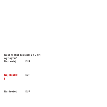
Nasi klienci zapłacili za 7 dni
wynajmu*
Najtaniej
EUR
Najczęście
EUR
j
Najdrożej
EUR