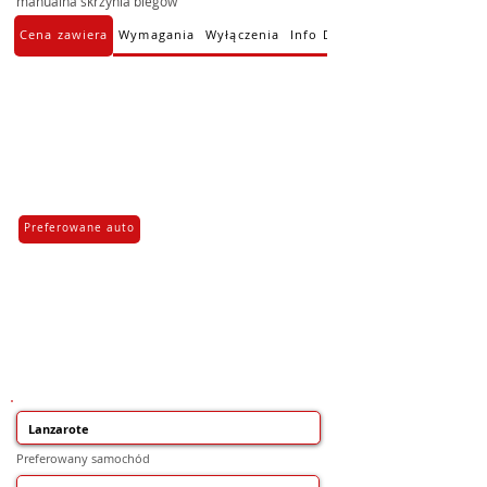
manualna skrzynia biegów
Cena zawiera
Wymagania
Wyłączenia
Info Dodatkowe
Preferowane auto
Preferowany samochód