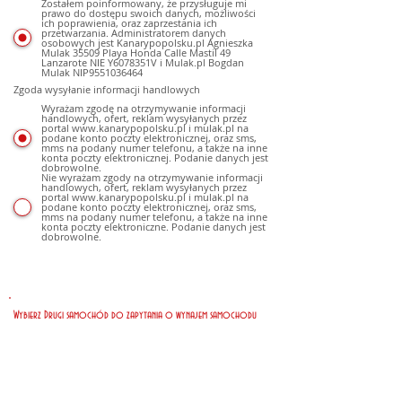
Zostałem poinformowany, że przysługuje mi
prawo do dostępu swoich danych, możliwości
ich poprawienia, oraz zaprzestania ich
przetwarzania. Administratorem danych
osobowych jest Kanarypopolsku.pl Agnieszka
Mulak 35509 Playa Honda Calle Mastil 49
Lanzarote NIE Y6078351V i Mulak.pl Bogdan
Mulak NIP9551036464
Zgoda wysyłanie informacji handlowych
Wyrażam zgodę na otrzymywanie informacji
handlowych, ofert, reklam wysyłanych przez
portal www.kanarypopolsku.pl i mulak.pl na
podane konto poczty elektronicznej, oraz sms,
mms na podany numer telefonu, a także na inne
konta poczty elektronicznej. Podanie danych jest
dobrowolne.
Nie wyrażam zgody na otrzymywanie informacji
handlowych, ofert, reklam wysyłanych przez
portal www.kanarypopolsku.pl i mulak.pl na
podane konto poczty elektronicznej, oraz sms,
mms na podany numer telefonu, a także na inne
konta poczty elektroniczne. Podanie danych jest
dobrowolne.
Wybierz Drugi samochód do zapytania o wynajem samochodu