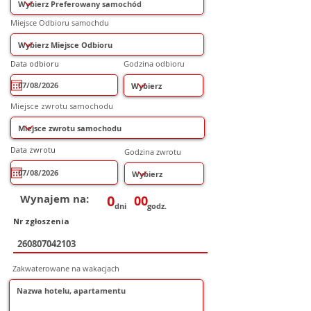
Miejsce Odbioru samochdu
r
Data odbioru
*
Godzina odbioru
e
q
u
i
r
Miejsce zwrotu samochodu
e
d
r
Data zwrotu
*
Godzina zwrotu
e
q
u
i
r
e
Wynajem na:
0
00
d
dni
godz.
Nr zgłoszenia
Zakwaterowane na wakacjach