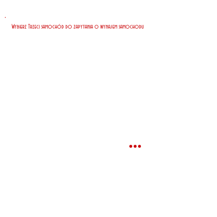
Wybierz Trzeci samochód do zapytania o wynajem samochodu
Nasi klienci zapłacili za 7 dni
wynajmu*
Najtaniej
EUR