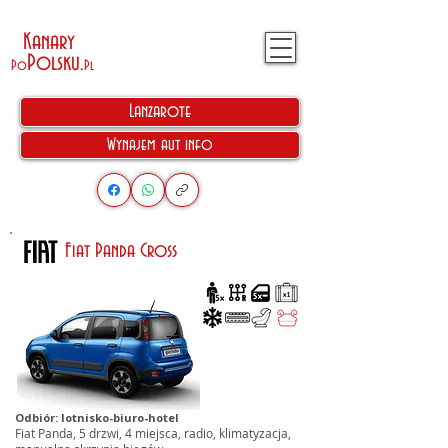
Kanary
Polsku
.
Po
Pl
Lanzarote
Wynajem aut info
Fiat Panda Cross
Odbiór: lotnisko-biuro-hotel
Fiat Panda, 5 drzwi, 4 miejsca, radio, klimatyzacja,