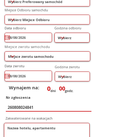
Miejsce Odbioru samochdu
r
Data odbioru
*
Godzina odbioru
e
q
u
i
r
Miejsce zwrotu samochodu
e
d
r
Data zwrotu
*
Godzina zwrotu
e
q
u
i
r
e
Wynajem na:
0
00
d
dni
godz.
Nr zgłoszenia
Zakwaterowane na wakacjach