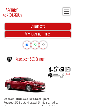
Kanary
Polsku
.
Po
Pl
Lanzarote
Wynajem aut info
Peugeot 508 aut.
Odbiór: lotnisko-biuro-hotel-port
Peugeot 508 aut., 4 drzwi, 5 miejsc, radio,