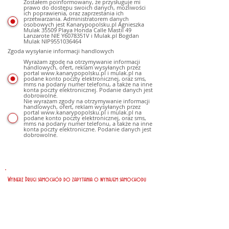
Zostałem poinformowany, że przysługuje mi
prawo do dostępu swoich danych, możliwości
ich poprawienia, oraz zaprzestania ich
przetwarzania. Administratorem danych
osobowych jest Kanarypopolsku.pl Agnieszka
Mulak 35509 Playa Honda Calle Mastil 49
Lanzarote NIE Y6078351V i Mulak.pl Bogdan
Mulak NIP9551036464
Zgoda wysyłanie informacji handlowych
Wyrażam zgodę na otrzymywanie informacji
handlowych, ofert, reklam wysyłanych przez
portal www.kanarypopolsku.pl i mulak.pl na
podane konto poczty elektronicznej, oraz sms,
mms na podany numer telefonu, a także na inne
konta poczty elektronicznej. Podanie danych jest
dobrowolne.
Nie wyrażam zgody na otrzymywanie informacji
handlowych, ofert, reklam wysyłanych przez
portal www.kanarypopolsku.pl i mulak.pl na
podane konto poczty elektronicznej, oraz sms,
mms na podany numer telefonu, a także na inne
konta poczty elektroniczne. Podanie danych jest
dobrowolne.
Wybierz Drugi samochód do zapytania o wynajem samochodu