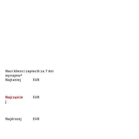
Nasi klienci zapłacili za 7 dni
wynajmu*
Najtaniej
EUR
Najczęście
EUR
j
Najdrożej
EUR