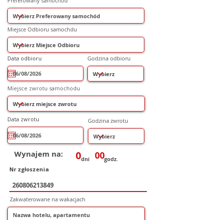
Preferowany samochód
Miejsce Odbioru samochdu
r
Data odbioru
*
Godzina odbioru
e
q
u
i
r
Miejsce zwrotu samochodu
e
d
r
Data zwrotu
*
Godzina zwrotu
e
q
u
i
r
e
Wynajem na:
0
00
d
dni
godz.
Nr zgłoszenia
Zakwaterowane na wakacjach