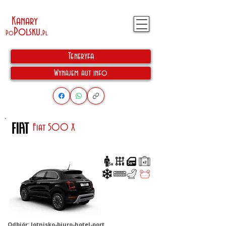
Kanary
Polsku
.
Po
Pl
Teneryfa
Wynajem aut info
Fiat 500 X
Odbiór: lotnisko-biuro-hotel-port