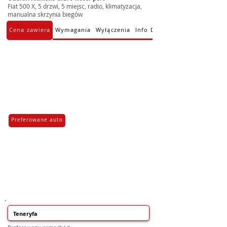
Fiat 500 X, 5 drzwi, 5 miejsc, radio, klimatyzacja,
manualna skrzynia biegów
Cena zawiera
Wymagania
Wyłączenia
Info Dodatkowe
Preferowane auto