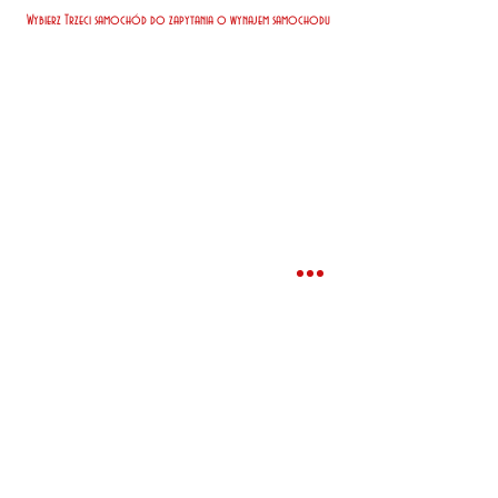
Wybierz Trzeci samochód do zapytania o wynajem samochodu
Nasi klienci zapłacili za 7 dni
wynajmu*
Najtaniej
EUR
Najczęściej
EUR