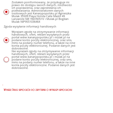
Zostałem poinformowany, że przysługuje mi
prawo do dostępu swoich danych, możliwości
ich poprawienia, oraz zaprzestania ich
przetwarzania. Administratorem danych
osobowych jest Kanarypopolsku.pl Agnieszka
Mulak 35509 Playa Honda Calle Mastil 49
Lanzarote NIE Y6078351V i Mulak.pl Bogdan
Mulak NIP9551036464
Zgoda wysyłanie informacji handlowych
Wyrażam zgodę na otrzymywanie informacji
handlowych, ofert, reklam wysyłanych przez
portal www.kanarypopolsku.pl i mulak.pl na
podane konto poczty elektronicznej, oraz sms,
mms na podany numer telefonu, a także na inne
konta poczty elektronicznej. Podanie danych jest
dobrowolne.
Nie wyrażam zgody na otrzymywanie informacji
handlowych, ofert, reklam wysyłanych przez
portal www.kanarypopolsku.pl i mulak.pl na
podane konto poczty elektronicznej, oraz sms,
mms na podany numer telefonu, a także na inne
konta poczty elektroniczne. Podanie danych jest
dobrowolne.
Wybierz Drugi samochód do zapytania o wynajem samochodu