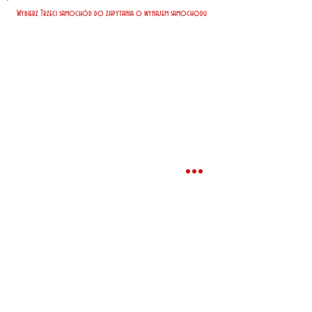
Wybierz Trzeci samochód do zapytania o wynajem samochodu
Nasi klienci zapłacili za 7 dni
wynajmu*
Najtaniej
EUR
Najczęściej
EUR