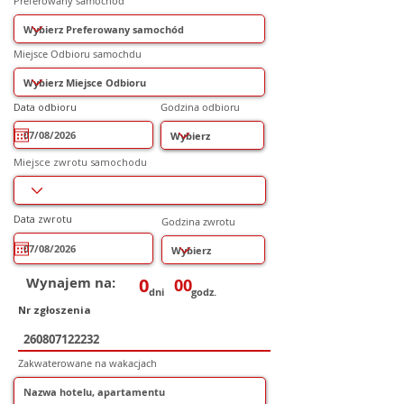
Preferowany samochód
Miejsce Odbioru samochdu
r
Data odbioru
*
Godzina odbioru
e
q
u
i
r
Miejsce zwrotu samochodu
e
d
r
Data zwrotu
*
Godzina zwrotu
e
q
u
i
r
e
Wynajem na:
0
00
d
dni
godz.
Nr zgłoszenia
Zakwaterowane na wakacjach