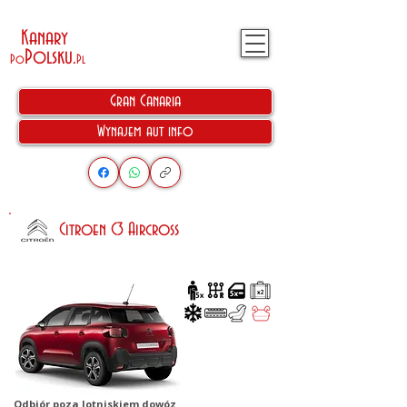
Kanary
Polsku
.
Po
Pl
Gran Canaria
Wynajem aut info
Citroen C3 Aircross
Odbiór poza lotniskiem dowóz