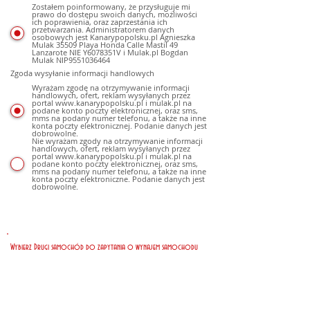
Zostałem poinformowany, że przysługuje mi
prawo do dostępu swoich danych, możliwości
ich poprawienia, oraz zaprzestania ich
przetwarzania. Administratorem danych
osobowych jest Kanarypopolsku.pl Agnieszka
Mulak 35509 Playa Honda Calle Mastil 49
Lanzarote NIE Y6078351V i Mulak.pl Bogdan
Mulak NIP9551036464
Zgoda wysyłanie informacji handlowych
Wyrażam zgodę na otrzymywanie informacji
handlowych, ofert, reklam wysyłanych przez
portal www.kanarypopolsku.pl i mulak.pl na
podane konto poczty elektronicznej, oraz sms,
mms na podany numer telefonu, a także na inne
konta poczty elektronicznej. Podanie danych jest
dobrowolne.
Nie wyrażam zgody na otrzymywanie informacji
handlowych, ofert, reklam wysyłanych przez
portal www.kanarypopolsku.pl i mulak.pl na
podane konto poczty elektronicznej, oraz sms,
mms na podany numer telefonu, a także na inne
konta poczty elektroniczne. Podanie danych jest
dobrowolne.
Wybierz Drugi samochód do zapytania o wynajem samochodu