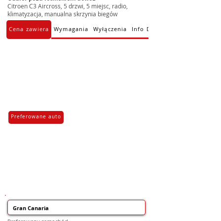
Citroen C3 Aircross, 5 drzwi, 5 miejsc, radio,
klimatyzacja, manualna skrzynia biegów
Cena zawiera
Wymagania
Wyłączenia
Info Dodatkowe
Preferowane auto