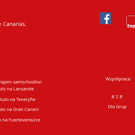
 Canarias,
Zap
Współpraca:
ajem samochodów:
uto na Lanzarote
B 2 B
Auto na Teneryfie
Dla Grup
to na Gran Canarii
 na Fuerteventurze