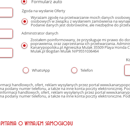
Formularz auto
Zgoda na wysłanie Oferty
Wyrażam zgodę na przetwarzanie moich danych osobowyc
osobowych w związku z wysłaniem zamówienia na wynaje
Podanie danych jest dobrowolne, ale niezbędne do przet
Adminstrator danych
Zostałem poinformowany, że przysługuje mi prawo do dos
poprawienia, oraz zaprzestania ich przetwarzania. Admin
Kanarypopolsku.pl Agnieszka Mulak 35509 Playa Honda Cal
Mulak.pl Bogdan Mulak NIP9551036464
K
WhatsApp
Telefon
macji handlowych, ofert, reklam wysyłanych przez portal www.kanarypopol
poczty elektro
nformacji handlowych, ofert, reklam wysyłanych przez portal www.kanaryp
 na podany numer telefonu, a także na inne konta poczty elektroniczne. Po
apytania o wynajem samochodu