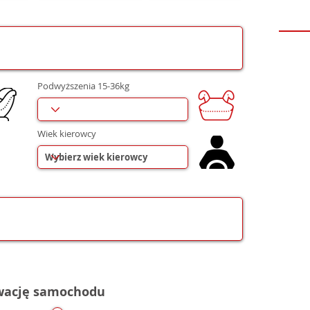
r
e
d
Podwyższenia 15-36kg
Wiek kierowcy
rwację samochodu