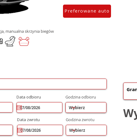
Preferowane auto
zacja, manualna skrzynia biegów
r
Data odbioru
*
Godzina odbioru
e
q
u
Wy
i
r
r
Data zwrotu
*
Godzina zwrotu
e
e
d
q
u
i