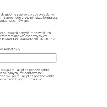
h zgodnie z ustawą o ochronie danych
m samochodu przez niniejszy formularz.
worzenia zamówienia.
tępu swoich danych, możliwości ich
istratorem danych osobowych jest
le Mastil 49 Lanzarote NIE Y6078351V i
od Rabatowy
sku.pl i mulak.pl na podane konto
nicznej, oraz sms, mms na podany numer telefonu, a także na inne konta poczty elektronicznej. Podanie danych jest dobrowolne.
opolsku.pl i mulak.pl na podane konto
danie danych jest dobrowolne.