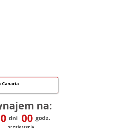
najem na:
0
00
godz.
dni
Nr zgłoszenia