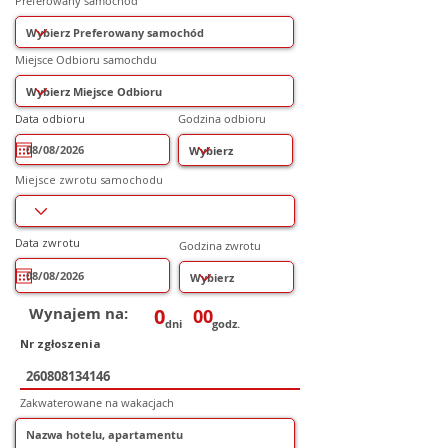
Preferowany samochód
Miejsce Odbioru samochdu
r
Data odbioru
*
Godzina odbioru
e
q
u
i
r
Miejsce zwrotu samochodu
e
d
r
Data zwrotu
*
Godzina zwrotu
e
q
u
i
r
e
Wynajem na:
0
00
d
dni
godz.
Nr zgłoszenia
Zakwaterowane na wakacjach