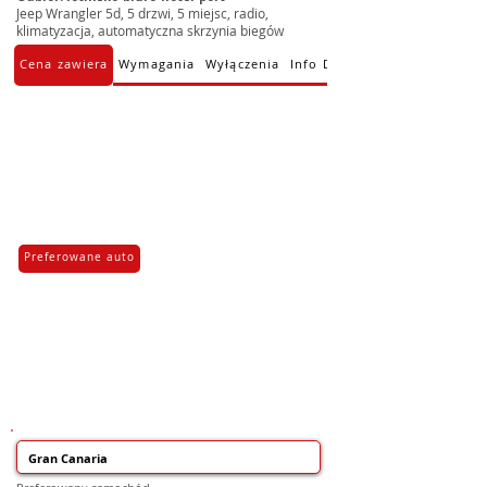
Jeep Wrangler 5d, 5 drzwi, 5 miejsc, radio,
klimatyzacja, automatyczna skrzynia biegów
Cena zawiera
Wymagania
Wyłączenia
Info Dodatkowe
Preferowane auto