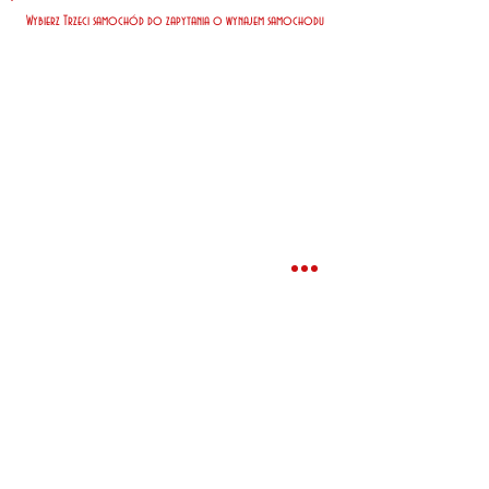
Wybierz Trzeci samochód do zapytania o wynajem samochodu
Nasi klienci zapłacili za 7 dni
wynajmu*
Najtaniej
EUR
Najczęściej
EUR