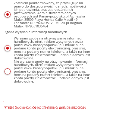
Zostałem poinformowany, że przysługuje mi
prawo do dostępu swoich danych, możliwości
ich poprawienia, oraz zaprzestania ich
przetwarzania. Administratorem danych
osobowych jest Kanarypopolsku.pl Agnieszka
Mulak 35509 Playa Honda Calle Mastil 49
Lanzarote NIE Y6078351V i Mulak.pl Bogdan
Mulak NIP9551036464
Zgoda wysyłanie informacji handlowych
Wyrażam zgodę na otrzymywanie informacji
handlowych, ofert, reklam wysyłanych przez
portal www.kanarypopolsku.pl i mulak.pl na
podane konto poczty elektronicznej, oraz sms,
mms na podany numer telefonu, a także na inne
konta poczty elektronicznej. Podanie danych jest
dobrowolne.
Nie wyrażam zgody na otrzymywanie informacji
handlowych, ofert, reklam wysyłanych przez
portal www.kanarypopolsku.pl i mulak.pl na
podane konto poczty elektronicznej, oraz sms,
mms na podany numer telefonu, a także na inne
konta poczty elektroniczne. Podanie danych jest
dobrowolne.
Wybierz Drugi samochód do zapytania o wynajem samochodu