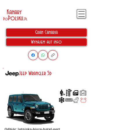
Kanary
Polsku
.
Po
Pl
Gran Canaria
Wynajem aut info
Jeep Wrangler 5d
Odbiór: lotnisko-biuro-hotel-port