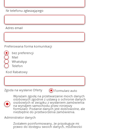
Nr telefonu zgłaszającego
Adres email
Preferowana forma komunikacji
bez preferencji
Mail
WhatsApp
Telefon
Kod Rabatowy
Zgoda na wysłanie Oferty
Formularz auto
Wyrażam zgodę na przetwarzanie moich danych
osobowych zgodnie z ustawą o ochronie danych
osobowych w związku z wysłaniem zamówienia
na wynajem samochodu przez niniejszy
formularz. Podanie danych jest dobrowolne, ale
niezbędne do przetworzenia zamówienia.
Adminstrator danych
Zostałem poinformowany, że przysługuje mi
prawo do dostępu swoich danych, możliwości