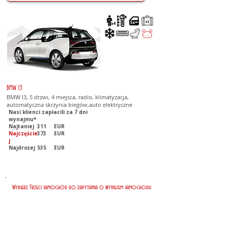
BMW I3
BMW I3, 5 drzwi, 4 miejsca, radio, klimatyzacja,
automatyczna skrzynia biegów,auto elektryczne
Nasi klienci zapłacili za 7 dni
wynajmu*
Najtaniej
311
EUR
Najczęście
373
EUR
j
Najdrożej
535
EUR
Wybierz Trzeci samochód do zapytania o wynajem samochodu