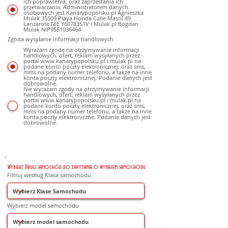
ich poprawienia, oraz zaprzestania ich
przetwarzania. Administratorem danych
osobowych jest Kanarypopolsku.pl Agnieszka
Mulak 35509 Playa Honda Calle Mastil 49
Lanzarote NIE Y6078351V i Mulak.pl Bogdan
Mulak NIP9551036464
Zgoda wysyłanie informacji handlowych
Wyrażam zgodę na otrzymywanie informacji
handlowych, ofert, reklam wysyłanych przez
portal www.kanarypopolsku.pl i mulak.pl na
podane konto poczty elektronicznej, oraz sms,
mms na podany numer telefonu, a także na inne
konta poczty elektronicznej. Podanie danych jest
dobrowolne.
Nie wyrażam zgody na otrzymywanie informacji
handlowych, ofert, reklam wysyłanych przez
portal www.kanarypopolsku.pl i mulak.pl na
podane konto poczty elektronicznej, oraz sms,
mms na podany numer telefonu, a także na inne
konta poczty elektroniczne. Podanie danych jest
dobrowolne.
Wybierz Drugi samochód do zapytania o wynajem samochodu
Filtruj według Klasa samochodu
Wybierz model samochodu