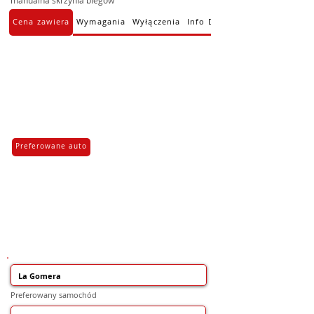
manualna skrzynia biegów
Cena zawiera
Wymagania
Wyłączenia
Info Dodatkowe
Preferowane auto
Preferowany samochód