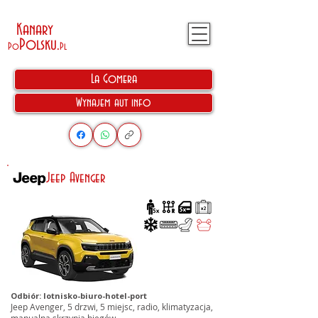
Kanary
Polsku
.
Po
Pl
La Gomera
Wynajem aut info
Jeep Avenger
Odbiór: lotnisko-biuro-hotel-port
Jeep Avenger, 5 drzwi, 5 miejsc, radio, klimatyzacja,