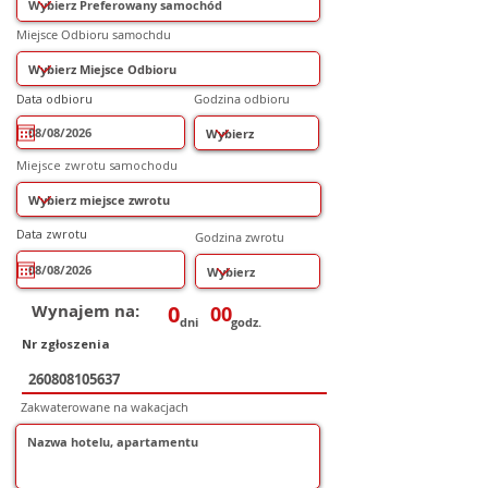
Miejsce Odbioru samochdu
r
Data odbioru
*
Godzina odbioru
e
q
u
i
r
Miejsce zwrotu samochodu
e
d
r
Data zwrotu
*
Godzina zwrotu
e
q
u
i
r
e
Wynajem na:
0
00
d
dni
godz.
Nr zgłoszenia
Zakwaterowane na wakacjach