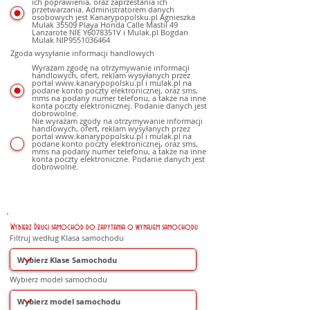
ich poprawienia, oraz zaprzestania ich
przetwarzania. Administratorem danych
osobowych jest Kanarypopolsku.pl Agnieszka
Mulak 35509 Playa Honda Calle Mastil 49
Lanzarote NIE Y6078351V i Mulak.pl Bogdan
Mulak NIP9551036464
Zgoda wysyłanie informacji handlowych
Wyrażam zgodę na otrzymywanie informacji
handlowych, ofert, reklam wysyłanych przez
portal www.kanarypopolsku.pl i mulak.pl na
podane konto poczty elektronicznej, oraz sms,
mms na podany numer telefonu, a także na inne
konta poczty elektronicznej. Podanie danych jest
dobrowolne.
Nie wyrażam zgody na otrzymywanie informacji
handlowych, ofert, reklam wysyłanych przez
portal www.kanarypopolsku.pl i mulak.pl na
podane konto poczty elektronicznej, oraz sms,
mms na podany numer telefonu, a także na inne
konta poczty elektroniczne. Podanie danych jest
dobrowolne.
Wybierz Drugi samochód do zapytania o wynajem samochodu
Filtruj według Klasa samochodu
Wybierz model samochodu