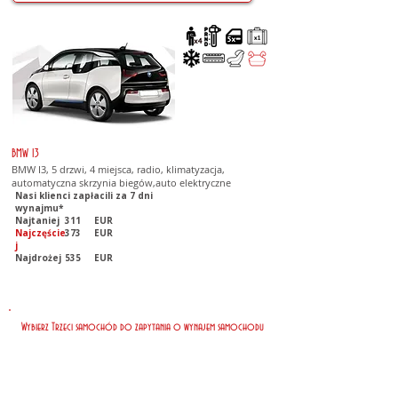
BMW I3
BMW I3, 5 drzwi, 4 miejsca, radio, klimatyzacja,
automatyczna skrzynia biegów,auto elektryczne
Nasi klienci zapłacili za 7 dni
wynajmu*
Najtaniej
311
EUR
Najczęście
373
EUR
j
Najdrożej
535
EUR
Wybierz Trzeci samochód do zapytania o wynajem samochodu