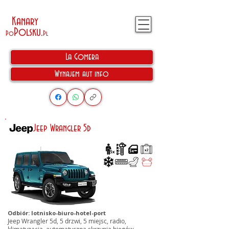
Kanary
Polsku
.
Po
Pl
La Gomera
Wynajem aut info
Jeep Wrangler 5d
Odbiór: lotnisko-biuro-hotel-port
Jeep Wrangler 5d, 5 drzwi, 5 miejsc, radio,