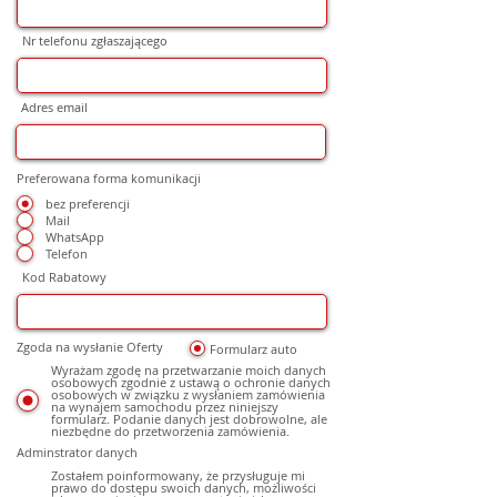
Nr telefonu zgłaszającego
Adres email
Preferowana forma komunikacji
bez preferencji
Mail
WhatsApp
Telefon
Kod Rabatowy
Zgoda na wysłanie Oferty
Formularz auto
Wyrażam zgodę na przetwarzanie moich danych
osobowych zgodnie z ustawą o ochronie danych
osobowych w związku z wysłaniem zamówienia
na wynajem samochodu przez niniejszy
formularz. Podanie danych jest dobrowolne, ale
niezbędne do przetworzenia zamówienia.
Adminstrator danych
Zostałem poinformowany, że przysługuje mi
prawo do dostępu swoich danych, możliwości