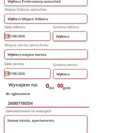
Miejsce Odbioru samochdu
r
Data odbioru
*
Godzina odbioru
e
q
u
i
r
Miejsce zwrotu samochodu
e
d
r
Data zwrotu
*
Godzina zwrotu
e
q
u
i
r
e
Wynajem na:
0
00
d
dni
godz.
Nr zgłoszenia
Zakwaterowane na wakacjach