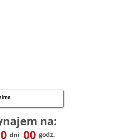
najem na:
0
00
godz.
dni