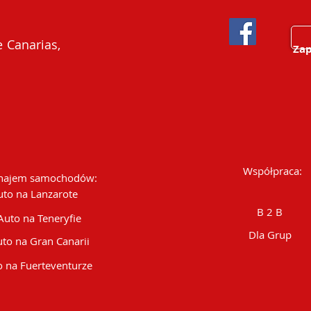
 Canarias,
Zap
Współpraca:
ajem samochodów:
uto na Lanzarote
B 2 B
Auto na Teneryfie
Dla Grup
to na Gran Canarii
 na Fuerteventurze