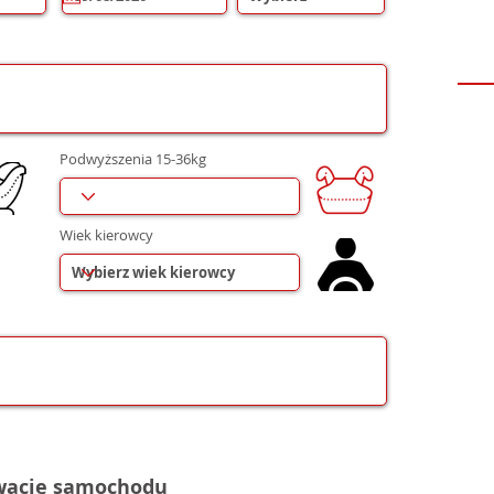
i
r
e
d
Podwyższenia 15-36kg
Wiek kierowcy
rwację samochodu