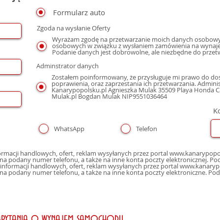
Formularz auto
Zgoda na wysłanie Oferty
Wyrażam zgodę na przetwarzanie moich danych osobowyc
osobowych w związku z wysłaniem zamówienia na wynaje
Podanie danych jest dobrowolne, ale niezbędne do przet
Adminstrator danych
Zostałem poinformowany, że przysługuje mi prawo do dos
poprawienia, oraz zaprzestania ich przetwarzania. Admin
Kanarypopolsku.pl Agnieszka Mulak 35509 Playa Honda Cal
Mulak.pl Bogdan Mulak NIP9551036464
K
WhatsApp
Telefon
macji handlowych, ofert, reklam wysyłanych przez portal www.kanarypopol
poczty elektro
nformacji handlowych, ofert, reklam wysyłanych przez portal www.kanaryp
 na podany numer telefonu, a także na inne konta poczty elektroniczne. Po
apytania o wynajem samochodu