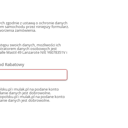
h zgodnie z ustawą o ochronie danych
m samochodu przez niniejszy formularz.
worzenia zamówienia.
tępu swoich danych, możliwości ich
istratorem danych osobowych jest
le Mastil 49 Lanzarote NIE Y6078351V i
od Rabatowy
sku.pl i mulak.pl na podane konto
nicznej, oraz sms, mms na podany numer telefonu, a także na inne konta poczty elektronicznej. Podanie danych jest dobrowolne.
opolsku.pl i mulak.pl na podane konto
danie danych jest dobrowolne.