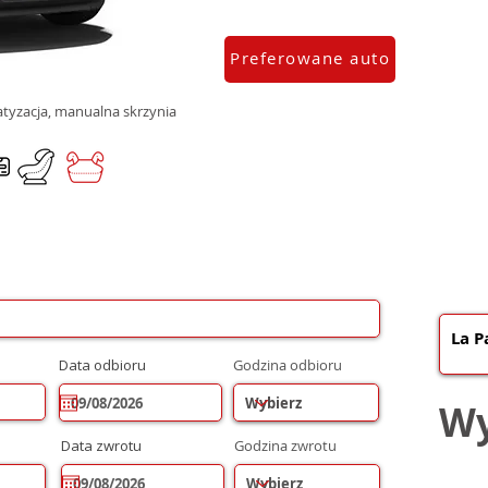
Preferowane auto
matyzacja, manualna skrzynia
r
Data odbioru
*
Godzina odbioru
e
q
u
Wy
i
r
r
Data zwrotu
*
Godzina zwrotu
e
e
d
q
u