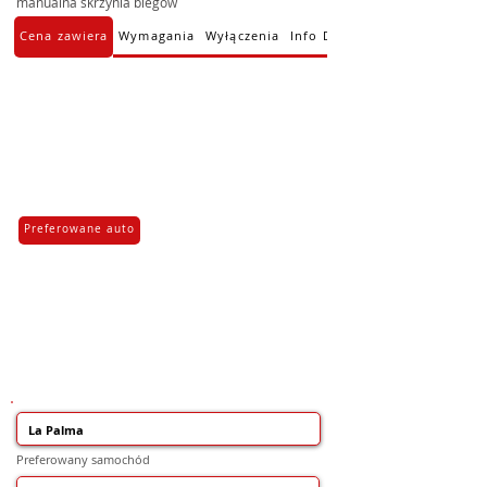
manualna skrzynia biegów
Cena zawiera
Wymagania
Wyłączenia
Info Dodatkowe
Preferowane auto
Preferowany samochód