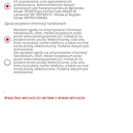
ich poprawienia, oraz zaprzestania ich
przetwarzania. Administratorem danych
osobowych jest Kanarypopolsku.pl Agnieszka
Mulak 35509 Playa Honda Calle Mastil 49
Lanzarote NIE Y6078351V i Mulak.pl Bogdan
Mulak NIP9551036464
Zgoda wysyłanie informacji handlowych
Wyrażam zgodę na otrzymywanie informacji
handlowych, ofert, reklam wysyłanych przez
portal www.kanarypopolsku.pl i mulak.pl na
podane konto poczty elektronicznej, oraz sms,
mms na podany numer telefonu, a także na inne
konta poczty elektronicznej. Podanie danych jest
dobrowolne.
Nie wyrażam zgody na otrzymywanie informacji
handlowych, ofert, reklam wysyłanych przez
portal www.kanarypopolsku.pl i mulak.pl na
podane konto poczty elektronicznej, oraz sms,
mms na podany numer telefonu, a także na inne
konta poczty elektroniczne. Podanie danych jest
dobrowolne.
Wybierz Drugi samochód do zapytania o wynajem samochodu