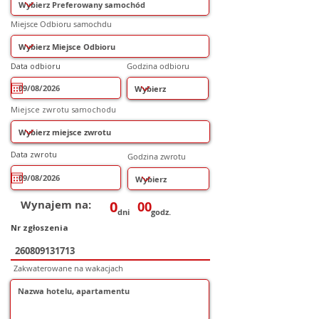
Miejsce Odbioru samochdu
r
Data odbioru
*
Godzina odbioru
e
q
u
i
r
Miejsce zwrotu samochodu
e
d
r
Data zwrotu
*
Godzina zwrotu
e
q
u
i
r
e
Wynajem na:
0
00
d
dni
godz.
Nr zgłoszenia
Zakwaterowane na wakacjach