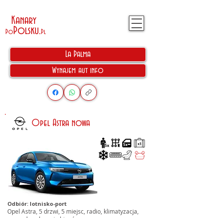
Kanary
Polsku
.
Po
Pl
La Palma
Wynajem aut info
Opel Astra nowa
Odbiór: lotnisko-port
Opel Astra, 5 drzwi, 5 miejsc, radio, klimatyzacja,