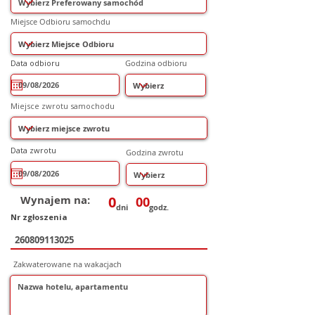
Miejsce Odbioru samochdu
r
Data odbioru
*
Godzina odbioru
e
q
u
i
r
Miejsce zwrotu samochodu
e
d
r
Data zwrotu
*
Godzina zwrotu
e
q
u
i
r
e
Wynajem na:
0
00
d
dni
godz.
Nr zgłoszenia
Zakwaterowane na wakacjach