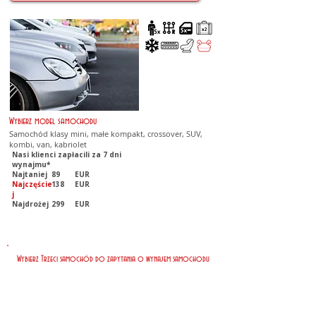
Wybierz model samochodu
Samochód klasy mini, małe kompakt, crossover, SUV,
kombi, van, kabriolet
Nasi klienci zapłacili za 7 dni
wynajmu*
Najtaniej
89
EUR
Najczęście
138
EUR
j
Najdrożej
299
EUR
Wybierz Trzeci samochód do zapytania o wynajem samochodu