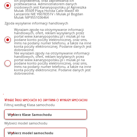
ich poprawienia, oraz zaprzestania ich
przetwarzania. Administratorem danych
osobowych jest Kanarypopolsku.pl Agnieszka
Mulak 35509 Playa Honda Calle Mastil 49
Lanzarote NIE Y6078351V i Mulak.pl Bogdan
Mulak NIP9551036464
Zgoda wysyłanie informacji handlowych
Wyrażam zgodę na otrzymywanie informacji
handlowych, ofert, reklam wysyłanych przez
portal www.kanarypopolsku.pl i mulak.pl na
podane konto poczty elektronicznej, oraz sms,
mms na podany numer telefonu, a także na inne
konta poczty elektronicznej. Podanie danych jest
dobrowolne.
Nie wyrażam zgody na otrzymywanie informacji
handlowych, ofert, reklam wysyłanych przez
portal www.kanarypopolsku.pl i mulak.pl na
podane konto poczty elektronicznej, oraz sms,
mms na podany numer telefonu, a także na inne
konta poczty elektroniczne. Podanie danych jest
dobrowolne.
Wybierz Drugi samochód do zapytania o wynajem samochodu
Filtruj według Klasa samochodu
Wybierz model samochodu