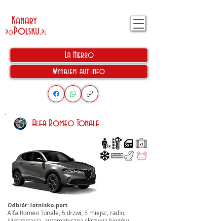
Kanary
Polsku
.
Po
Pl
La Hierro
Wynajem aut info
Alfa Romeo Tonale
Odbiór: lotnisko-port
Alfa Romeo Tonale, 5 drzwi, 5 miejsc, radio,
klimatyzacja, automatyczna skrzynia biegów