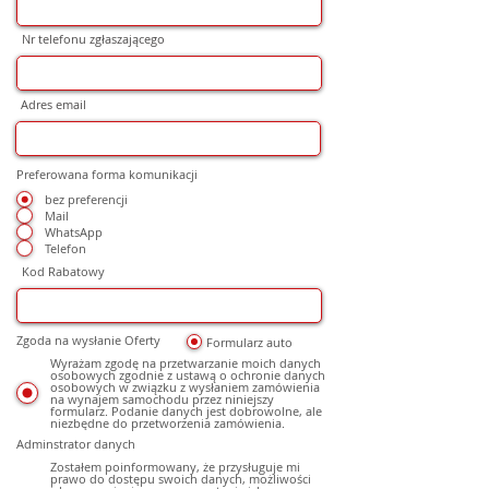
Nr telefonu zgłaszającego
Adres email
Preferowana forma komunikacji
bez preferencji
Mail
WhatsApp
Telefon
Kod Rabatowy
Zgoda na wysłanie Oferty
Formularz auto
Wyrażam zgodę na przetwarzanie moich danych
osobowych zgodnie z ustawą o ochronie danych
osobowych w związku z wysłaniem zamówienia
na wynajem samochodu przez niniejszy
formularz. Podanie danych jest dobrowolne, ale
niezbędne do przetworzenia zamówienia.
Adminstrator danych
Zostałem poinformowany, że przysługuje mi
prawo do dostępu swoich danych, możliwości