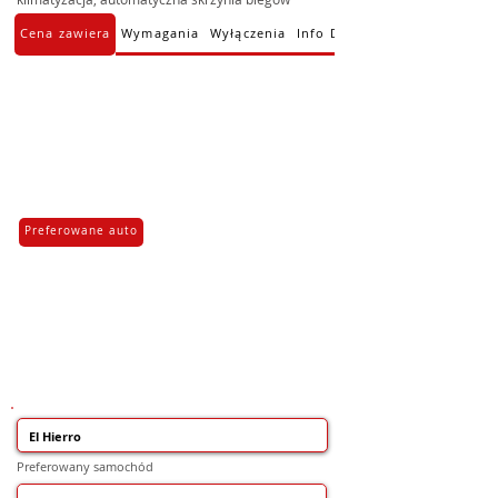
Cena zawiera
Wymagania
Wyłączenia
Info Dodatkowe
Preferowane auto
Preferowany samochód